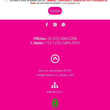
He leído y estoy de acuerdo con los
Términos, Condiciones
y
Políticas de Uso y Privacidad de
Datos
de este Sitio de Internet:
www.dabalash.vip
info@dabalash.vip
Oficina:
01 (55) 5664-5268
Celular:
+52 1 (55) 5405-5976
Este sitio web ha tenido 297,722
visitantes desde el 12 - Octubre - 2017
Mapa del Sitio »