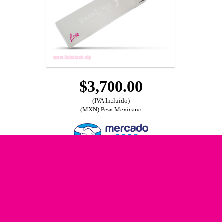
$3,700.00
(IVA Incluido)
(MXN) Peso Mexicano
COMBO LOVE DÚO ELLA Y ÉL
(1 Dabalash + 1 Dabalash Men)
Descripción »